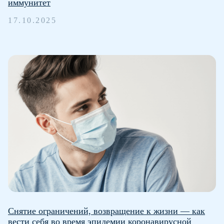
иммунитет
+7 (499) 311 67
17.10.2025
71
Варшавское шоссе, 47к4,
14 этаж, Москва, 115 230
По вопросам нежелательных
реакций обращайтесь по адресу:
pharmacovigilance@cscpharma.ru
Регистрационный номер:
ЛП-№(010522)-(РГ-RU)
Политика в отношении файлов cookie
Политика конфиденциальности
Карта сайта
Пользовательское соглашение
Сделано в
uplab
Сделано в uplab
Снятие ограничений, возвращение к жизни — как
© 2026 CSC Ltd Russia.
вести себя во время эпидемии коронавирусной
ООО «Си Эс Си ЛТД». Все права защищены.