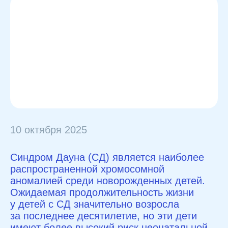
10 октября 2025
Синдром Дауна (СД) является наиболее
распространенной хромосомной
аномалией среди новорожденных детей.
Ожидаемая продолжительность жизни
у детей с СД значительно возросла
за последнее десятилетие, но эти дети
имеют более высокий риск неонатальной
и младенческой смертности, чем дети
без СД. Кроме того, у пациентов с СД
наблюдаются множественные дефекты
по функции врожденного и адаптивного
иммунитета.
Исследователями сообщается, что дети
с СД плохо реагируют на первичную
иммунизацию, и для их защиты могут