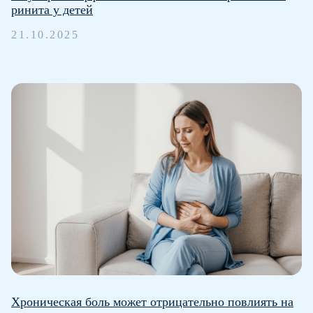
ринита у детей
21.10.2025
Все статьи
Детские простуды
О препарате
Тонзиллит и фарингит
Инструкция
Бронхит и пневмония
Новости
Цистит и уретрит
Статьи
Исследования
Хроническая боль может отрицательно повлиять на