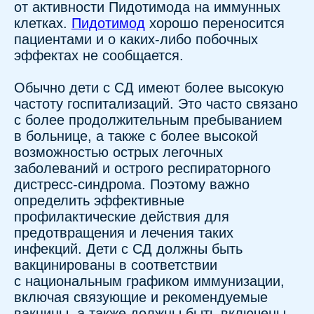
Пидотимода, синтетического
иммуностимулятора, который модулирует
как адаптивный, так и врожденный
иммунный ответ, может представить собой
инновационную стратегию.
Подготовлено по материалам статьи: D.
Valentini et al. "Effects of Pidotimod on recurrent
respiratory infections in children with Down
syndrome: a retrospective Italian study", Italian
Journal of Pediatrics (2020) 46:31,
doi.org/10.1186/s13052−020−0797−5.
Другие новости