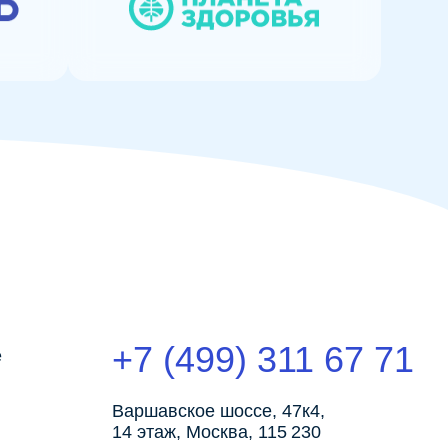
+7 (499) 311 67 71
Варшавское шоссе, 47к4,
14 этаж, Москва, 115 230
Политика в отношении файлов cookie
Политика конфиденциальности
Карта сайта
спользуем файлы cookies для сбора веб-
истики, которая помогает нам улучшить сайт.
ожете запретить обработку файлов cookie
стройках браузера. Пожалуйста, ознакомьтесь
итикой использования файлов cookie.