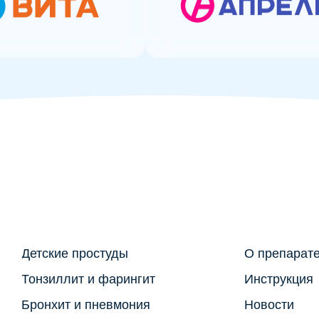
тские простуды
О препарате
нзиллит и фарингит
Инструкция
онхит и пневмония
Новости
стит и уретрит
Статьи
следования
Где купить
Мы и
стат
Вы м
в на
с
пол