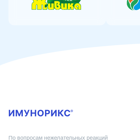
Де
То
Бр
По вопросам нежелательных реакций
обращайтесь по адресу:
Ци
Ис
pharmacovigilance@cscpharma.ru