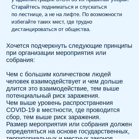
И поскольку нет никакого способа
обеспечить нулевой риск заражения, важно
понимать потенциальные риски и то, как
принимать различные виды
профилактических мер, чтобы защитить
себя и помочь уменьшить распространение
COVID-19. Повышение уровня
собственного иммунитета поможет
максимально снизить риск возможного
заражения. Применение
иммуностимулирующего препарата
Имунорикс может быть рекомендовано
в качестве профилактической меры.
Действующее вещество препарата —
пидотимод оказывает доказанное
иммуностимулирующее действие
в случаях недостаточности иммунной
системы, а также при
ее функционировании на физиологическом
уровне. Сильный иммунитет — залог
здоровья.
Подготовлено по материалам сайта:
WebMD.com