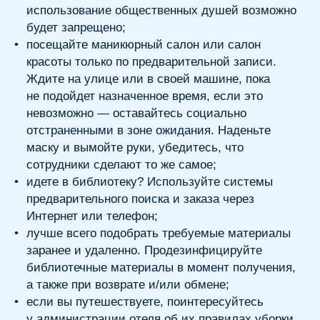
у администрации отеля об их правилах уборки.
Старайтесь подниматься и спускаться
по лестнице, а не на лифте. По возможности
избегайте таких мест, где трудно
дистанцироваться от общества.
Хочется подчеркнуть следующие принципы
при организации мероприятия или
собрания:
Чем с большим количеством людей
человек взаимодействует и чем дольше
длится это взаимодействие, тем выше
потенциальный риск заражения.
Чем выше уровень распространения
COVID-19 в местности, где проводится
сбор, тем выше риск заражения.
Размер мероприятия или собрания должен
определяться на основе государственных,
территориальных и местных законов,
а также правил безопасности,
установленных в местности, где
планируется провести сбор.