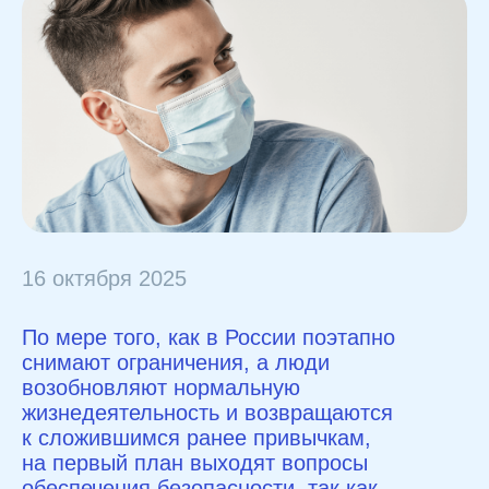
16 октября 2025
По мере того, как в России поэтапно
снимают ограничения, а люди
возобновляют нормальную
жизнедеятельность и возвращаются
к сложившимся ранее привычкам,
на первый план выходят вопросы
обеспечения безопасности, так как
эпидемия еще не закончилась.
Посещение массовых мероприятий
и общественных мест несет определенные
риски. Нас призывают следовать
следующим основным правилам жизни
в 2020 году: часто мыть руки, практиковать
социальное дистанцирование, носить
маски для лица, дезинфицировать