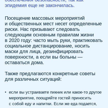
поверхности, а если вы больны —
оставаться дома.
Также предлагаются конкретные советы
для различных ситуаций:
•
если вы устраиваете пикник или какое-то другое
мероприятие, поощряйте гостей приносить
с собой еду и напитки. Если же еда подается,
то это должен делать только один человек.
Обеспечьте каждому гостю маску для лица
и рассадку для социального дистанцирования.
Ведите список гостей на случай, если
потребуется отследить контакты;
•
перед посещением ресторана предварительно
созвонитесь с его администрацией, чтобы
убедиться, что персонал будет носить маски
и что доступны социально отдаленные места;
•
если это возможно, то посидите снаружи.
Выбирайте блюда и напитки, которые
не находятся в зоне самообслуживания
(«шведского стола»);
•
в тренажерном зале носите маску, соблюдайте