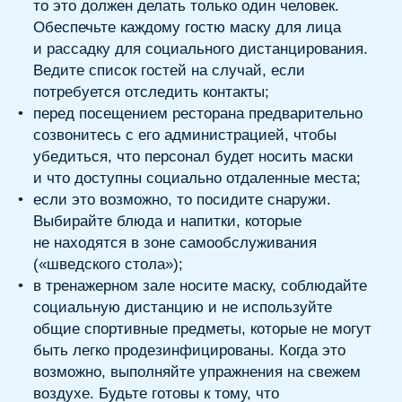
социальную дистанцию и не используйте
общие спортивные предметы, которые не могут
быть легко продезинфицированы. Когда это
возможно, выполняйте упражнения на свежем
воздухе. Будьте готовы к тому, что
использование общественных душей возможно
будет запрещено;
•
посещайте маникюрный салон или салон
красоты только по предварительной записи.
Ждите на улице или в своей машине, пока
не подойдет назначенное время, если это
невозможно — оставайтесь социально
отстраненными в зоне ожидания. Наденьте
маску и вымойте руки, убедитесь, что
сотрудники сделают то же самое;
•
идете в библиотеку? Используйте системы
предварительного поиска и заказа через
Интернет или телефон;
•
лучше всего подобрать требуемые материалы
заранее и удаленно. Продезинфицируйте
библиотечные материалы в момент получения,
а также при возврате и/или обмене;
•
если вы путешествуете, поинтересуйтесь