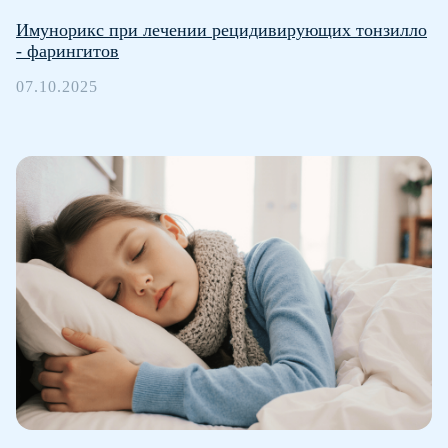
Имунорикс при лечении рецидивирующих тонзилло
- фарингитов
07.10.2025
Детские простуды
О препарате
Тонзиллит и фарингит
Инструкция
Бронхит и пневмония
Новости
Цистит и уретрит
Статьи
Исследования
+7 (499) 311 67
71
Варшавское шоссе, 47к4,
14 этаж, Москва, 115 230