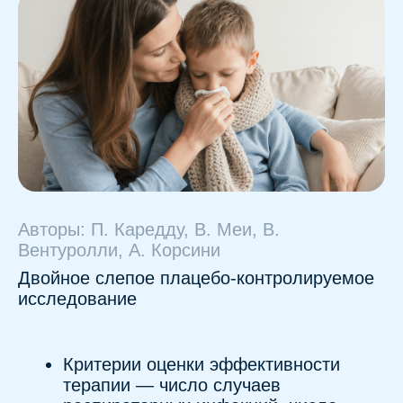
Авторы: П. Каредду, В. Меи, В.
Вентуролли, А. Корсини
Двойное слепое плацебо-контролируемое
исследование
Критерии оценки эффективности
терапии — число случаев
респираторных инфекций, число
инфекций, требующих лечения
антибиотиками, тяжесть патологии
верхних дыхательных путей, дни
пропуска школы/детского сада или
постельного режима. Также изучались
иммунологические параметры: общее
число лимфоцитов, субпопуляции
CD4 и CD8, соотношение CD4/CD8