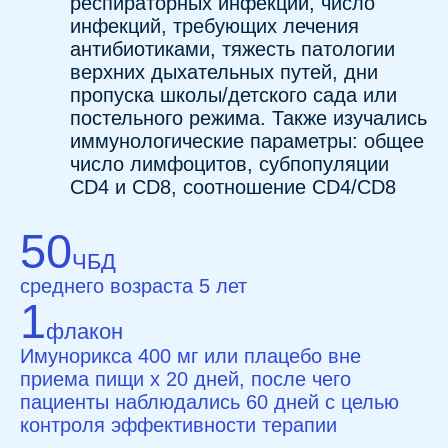
50
ЧБД
среднего возраста 5 лет
1
флакон
Имунорикса 400 мг или плацебо вне
приема пищи х 20 дней, после чего
пациенты наблюдались 60 дней с целью
контроля эффективности терапии
Результаты
В группе детей, получавших
Имунорикс
, наблюдалось снижение
количества инфекций
Средняя длительность заболевания,
была значительно ниже, чем
в контрольной группе
Снижение уровня CD4 у 72% детей
из группы Имунорикса,